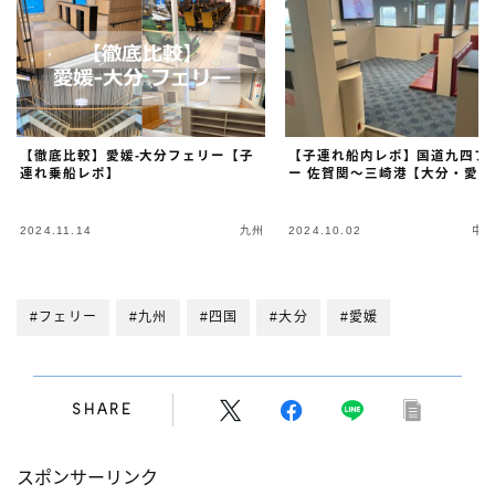
【徹底比較】愛媛-大分フェリー【子
【子連れ船内レポ】国道九四フ
連れ乗船レポ】
ー 佐賀関～三崎港【大分・愛媛
2024.11.14
九州
2024.10.02
中
#フェリー
#九州
#四国
#大分
#愛媛
SHARE
スポンサーリンク