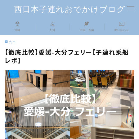
西日本子連れおでかけブログ
MENU
沖縄
九州
中国・四国
問い合わせ
TOP
九州
【徹底比較】愛媛-大分フェリー【子連れ乗船
自己紹介
レポ】
中国・四国
九州
沖縄
お問い合わせはこちら