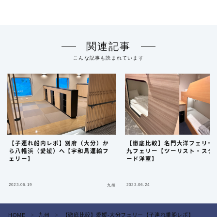
関連記事
こんな記事も読まれています
【子連れ船内レポ】別府（大分）か
【徹底比較】名門大洋フェリー
ら八幡浜（愛媛）へ【宇和島運輸フ
九フェリー【ツーリスト・スタ
ェリー】
ード洋室】
2023.06.19
2023.06.24
九州
HOME
九州
【徹底比較】愛媛-大分フェリー【子連れ乗船レポ】
＞
＞