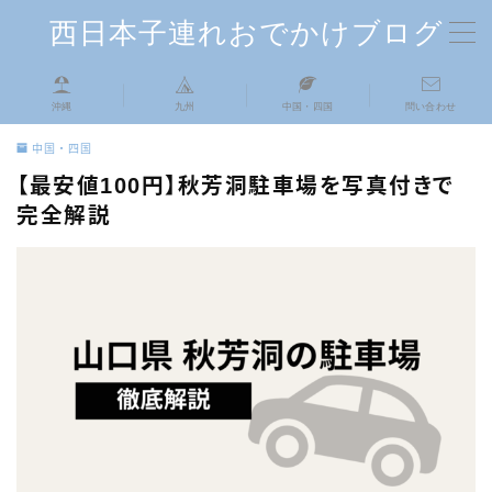
西日本子連れおでかけブログ
MENU
沖縄
九州
中国・四国
問い合わせ
TOP
中国・四国
【最安値100円】秋芳洞駐車場を写真付きで
自己紹介
完全解説
中国・四国
九州
沖縄
お問い合わせはこちら