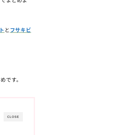
きでまとめま
ト
と
フサキビ
すめです。
CLOSE