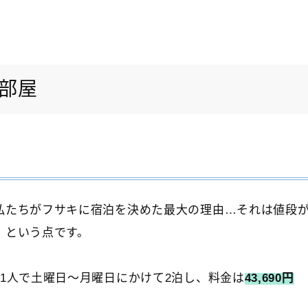
部屋
私たちがフサキに宿泊を決めた最大の理由…それは値段
！という点です。
児1人で土曜日～月曜日にかけて2泊し、料金は
43,690円