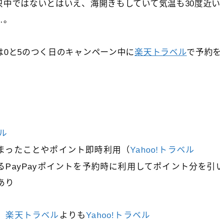
只中ではないとはいえ、海開きもしていて気温も30度近
…。
は0と5のつく日のキャンペーン中に
楽天トラベル
で予約
ベル
まったことやポイント即時利用（
Yahoo!トラベル
るPayPayポイントを予約時に利用してポイント分を引
あり
、
楽天トラベル
よりも
Yahoo!トラベル