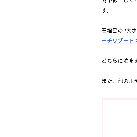
雨予報でした
す。
石垣島の2大
ーチリゾート
どちらに泊ま
また、他のホ